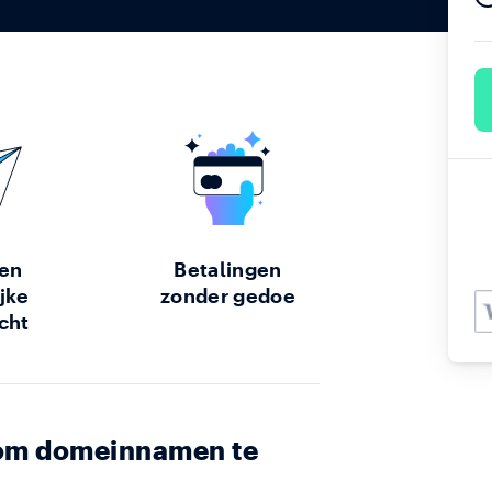
 en
Betalingen
jke
zonder gedoe
cht
r om domeinnamen te