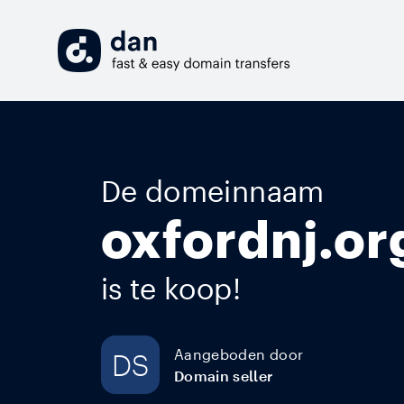
De domeinnaam
oxfordnj.or
is te koop!
Aangeboden door
DS
Domain seller